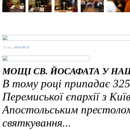
Z dnia:
2018-06-11
МОЩІ СВ. ЙОСАФАТА У НА
В тому році припадає 325
Перемиської єпархії з Ки
Апостольським престолом 
святкування...