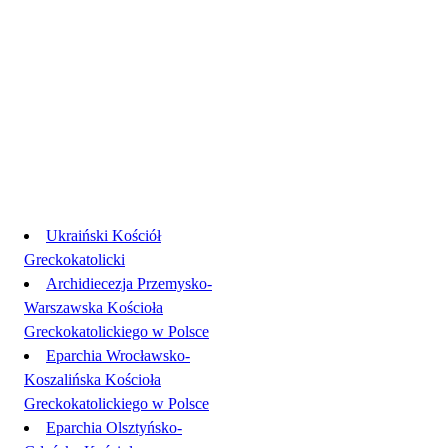
Linki
Ukraiński Kościół
Greckokatolicki
Archidiecezja Przemysko-
Warszawska Kościoła
Greckokatolickiego w Polsce
Eparchia Wrocławsko-
Koszalińska Kościoła
Greckokatolickiego w Polsce
Eparchia Olsztyńsko-