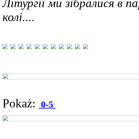
Літургії ми зібралися в п
колі....
Pokaż:
0-5