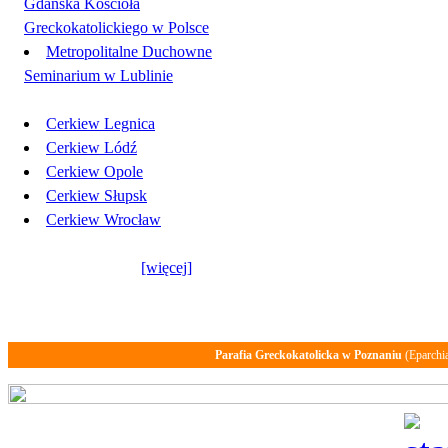
Gdańska Kościoła
Greckokatolickiego w Polsce
Metropolitalne Duchowne
Seminarium w Lublinie
Cerkiew Legnica
Cerkiew Lódź
Cerkiew Opole
Cerkiew Słupsk
Cerkiew Wrocław
[więcej]
Parafia Greckokatolicka w Poznaniu
(Eparchi