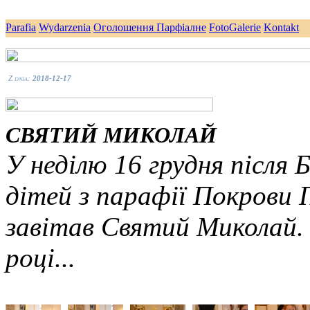
Parafia
Wydarzenia
Оголошення Парфіалне
FotoGalerie
Kontakt
Z dnia:
2018-12-17
СВЯТИЙ МИКОЛАЙ
У неділю 16 грудня після 
дітей з парафії Покрови 
завітав Святий Миколай.
році...