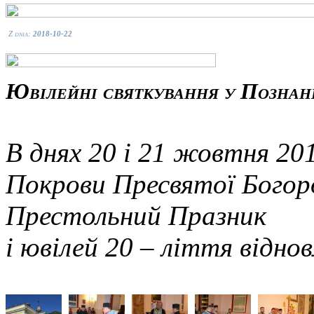
Z dnia:
2018-10-22
Ювілейні святкування у Познан
В днях 20 і 21 жовтня 20
Покрови Пресвятої Богоро
Престольний Празник
і ювілей 20 – ліття віднов