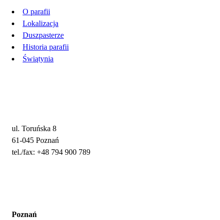
O parafii
Lokalizacja
Duszpasterze
Historia parafii
Świątynia
Adres i kontakt
ul. Toruńska 8
61-045 Poznań
tel./fax: +48 794 900 789
Nabożeństwa
Poznań