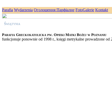
Parafia
Wydarzenia
Оголошення Парфіалне
FotoGalerie
Kontakt
Świątynia
Parafia Greckokatolicka pw. Opieki Matki Bożej w Poznaniu
funkcjonuje ponownie od 1998 r., księgi metrykalne prowadzone od 
Parafia