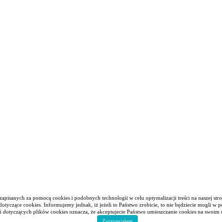
apisanych za pomocą cookies i podobnych technologii w celu optymalizacji treści na naszej stro
a Wrocławsko-Koszalińska kościoła Greckokatolickiego w Polsce)
© 2020
tyczące cookies. Informujemy jednak, iż jeżeli to Państwo zrobicie, to nie będziecie mogli w p
ń dotyczących plików cookies oznacza, że akceptujecie Państwo umieszczanie cookies na swoim 
Zrozumiałem