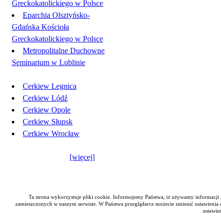
Greckokatolickiego w Polsce
Eparchia Olsztyńsko-
Gdańska Kościoła
Greckokatolickiego w Polsce
Metropolitalne Duchowne
Seminarium w Lublinie
Cerkiew Legnica
Cerkiew Lódź
Cerkiew Opole
Cerkiew Słupsk
Cerkiew Wrocław
[więcej]
Ta strona wykorzystuje pliki cookie. Informujemy Państwa, iż używamy informacji z
Parafia Greckokatolicka w Poznaniu
(Eparchi
zamieszczonych w naszym serwisie. W Państwa przeglądarce możecie zmienić ustawienia do
ustawie